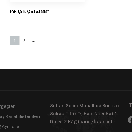
Pik Çift Çatal 88°
1
2
→
T
Sultan Selim Mahallesi Bereket
zgeçler
Sokak Tiftik İş Hanı No:4 Kat:1
ay Kanal Sistemleri
Daire:2 Kâğıthane/İstanbul
 Ayırıcılar