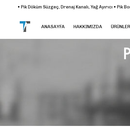
• Pik Döküm Süzgeç, Drenaj Kanalı, Yağ Ayırıcı • Pik 
ANASAYFA
HAKKIMIZDA
ÜRÜNLER
Type and hit enter