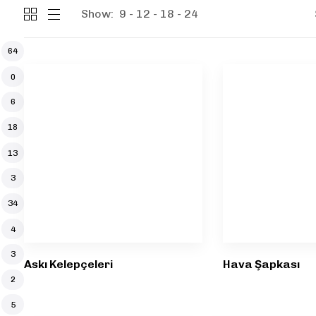
Show:
9
12
18
24
64
0
6
18
13
3
34
4
3
Askı Kelepçeleri
Hava Şapkası
2
5