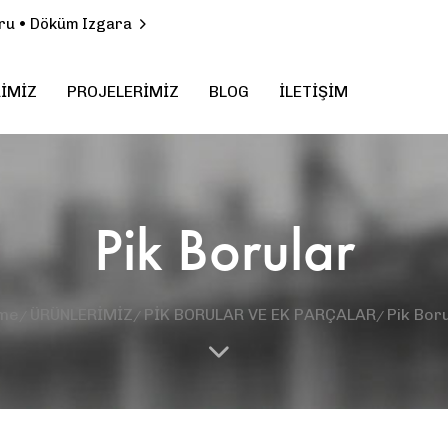
Boru • Döküm Izgara
İMİZ
PROJELERİMİZ
BLOG
İLETİŞİM
Pik Borular
me
ÜRÜNLERİMİZ
PİK BORULAR VE EK PARÇALAR
Pik Bor