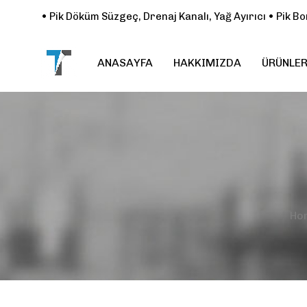
• Pik Döküm Süzgeç, Drenaj Kanalı, Yağ Ayırıcı • Pik 
ANASAYFA
HAKKIMIZDA
ÜRÜNLER
Type and hit enter
Ho