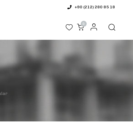
+90 (212) 280 85 18
0
ular