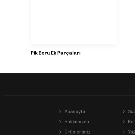
Pik Boru Ek Parçaları
Anasayfa
Sü
Hakkımızda
Kol
Ürünlerimiz
Yağ