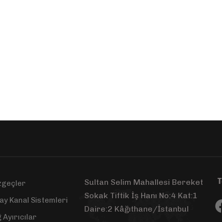
T
Sultan Selim Mahallesi Bereket
zgeçler
Sokak Tiftik İş Hanı No:4 Kat:1
ay Kanal Sistemleri
Daire:2 Kâğıthane/İstanbul
 Ayırıcılar