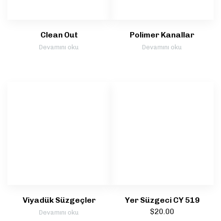
Clean Out
Polimer Kanallar
Devamını oku
Devamını oku
Viyadük Süzgeçler
Yer Süzgeci CY 519
$
20.00
Devamını oku